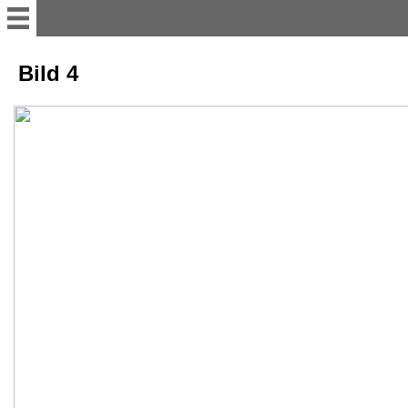
H o m e
Bild 4
Malerei 1952-1968
Malerei 1968 - 2016
Tonarbeit
Zeichnung
Gouache
Biographie