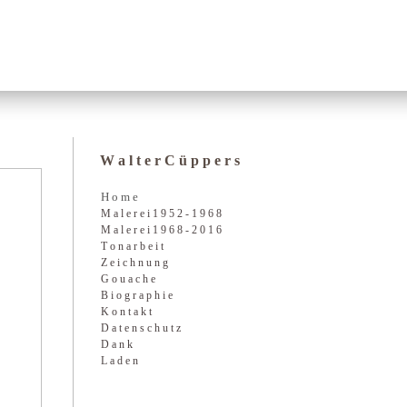
W a l t e r C ü p p e r s
H o m e
M a l e r e i 1 9 5 2 - 1 9 6 8
M a l e r e i 1 9 6 8 - 2 0 1 6
T o n a r b e i t
Z e i c h n u n g
G o u a c h e
B i o g r a p h i e
K o n t a k t
D a t e n s c h u t z
D a n k
L a d e n